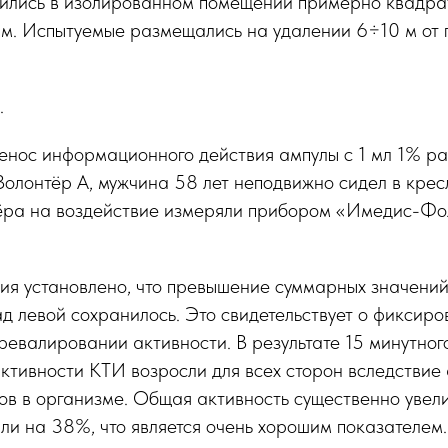
ились в изолированном помещении примерно квадр
.м. Испытуемые размещались на удалении 6÷10 м от
.
енос информационного действия ампулы с 1 мл 1% р
 Волонтёр А, мужчина 58 лет неподвижно сидел в кре
ёра на воздействие измеряли прибором «Имедис-Ф
ния установлено, что превышение суммарных значени
д левой сохранилось. Это свидетельствует о фиксир
евалировании активности. В результате 15 минутног
ктивности КТИ возросли для всех сторон вследствие
в в организме. Общая активность существенно увел
ли на 38%, что является очень хорошим показателем.