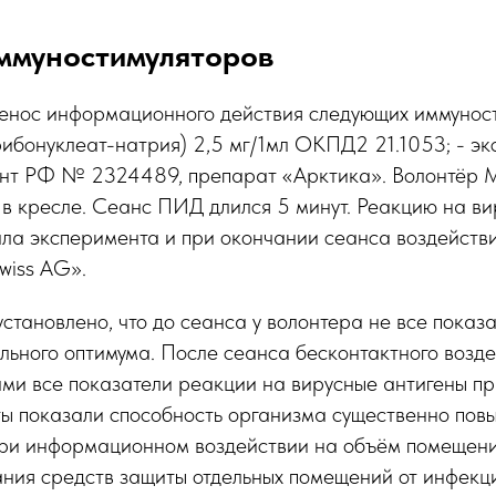
ммуностимуляторов
енос информационного действия следующих иммуност
ибонуклеат-натрия) 2,5 мг/1мл ОКПД2 21.1053; - эк
нт РФ № 2324489, препарат «Арктика». Волонтёр М
в кресле. Сеанс ПИД длился 5 минут. Реакцию на ви
ала эксперимента и при окончании сеанса воздейств
iss AG».
установлено, что до сеанса у волонтера не все показа
льного оптимума. После сеанса бесконтактного возд
ми все показатели реакции на вирусные антигены пр
ты показали способность организма существенно пов
при информационном воздействии на объём помещени
ания средств защиты отдельных помещений от инфекц