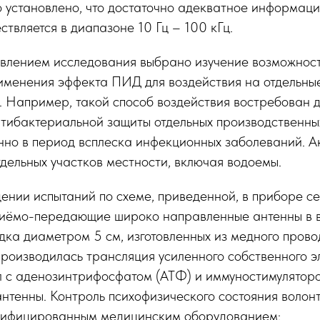
 установлено, что достаточно адекватное информац
ствляется в диапазоне 10 Гц – 100 кГц.
лением исследования выбрано изучение возможност
именения эффекта ПИД для воздействия на отдельны
. Например, такой способ воздействия востребован 
нтибактериальной защиты отдельных производственны
нно в период всплеска инфекционных заболеваний. А
тдельных участков местности, включая водоемы.
дении испытаний по схеме, приведенной, в приборе 
риёмо-передающие широко направленные антенны в в
дка диаметром 5 см, изготовленных из медного пров
производилась трансляция усиленного собственного 
ул с аденозинтрифосфатом (АТФ) и иммуностимулятор
нтенны. Контроль психофизического состояния волон
тифицированным медицинским оборудованием: