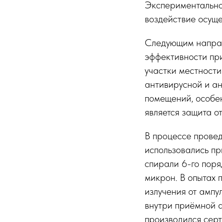
Экспериментально
воздействие осуще
Следующим направ
эффективности пр
участки местности
антивирусной и а
помещений, особе
является защита о
В процессе прове
использовались п
спирали 6-го поря
микрон. В опытах 
излучения от амп
внутри приёмной а
производился сер