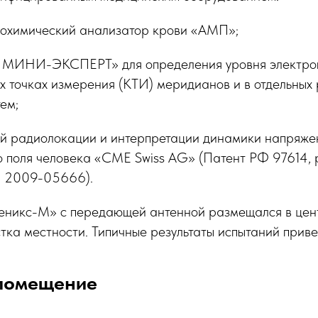
иохимический анализатор крови «АМП»;
, МИНИ-ЭКСПЕРТ» для определения уровня электро
х точках измерения (КТИ) меридианов и в отдельных
ем;
ой радиолокации и интерпретации динамики напряже
о поля человека «CME Swiss AG» (Патент РФ 97614,
Ф 2009-05666).
никс-М» с передающей антенной размещался в цен
стка местности. Типичные результаты испытаний прив
помещение