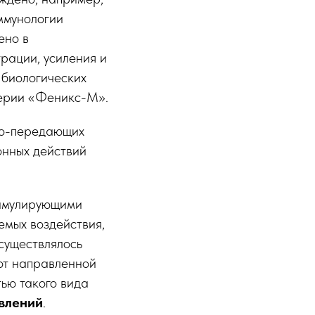
иммунологии
ено в
трации, усиления и
 биологических
серии «Феникс-М».
мо-передающих
онных действий
тимулирующими
емых воздействия,
существлялось
 от направленной
ью такого вида
явлений
.