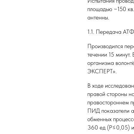
Испытания провод
площадью ~150 кв
антенны.
1.1. Передача АТФ
Производился пер
течении 15 минут.
организма волонт
ЭКСПЕРТ».
В ходе исследова
правой стороны на
правостороннем пр
ПИД показатели а
обменных процессо
360 ед (Р≤0,05) и