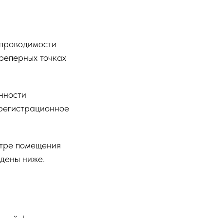
проводимости
 реперных точках
нности
 регистрационное
тре помещения
едены ниже.