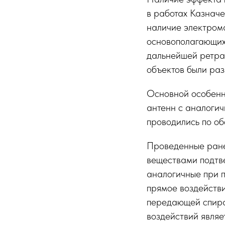
в работах Казначее
наличие электрома
основополагающих 
дальнейшей ретра
объектов были ра
Основной особенн
антенн с аналоги
проводились по о
Проведенные ране
веществами подтв
аналогичные при 
прямое воздействи
передающей спира
воздействий являе