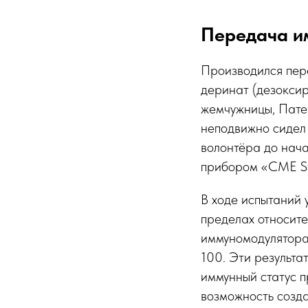
Передача и
Производился пер
деринат (дезоксир
жемчужницы, Пате
неподвижно сидел 
волонтёра до нач
прибором «CME Sw
В ходе испытаний 
пределах относите
иммуномодулятора
100. Эти результа
иммунный статус 
возможность созд