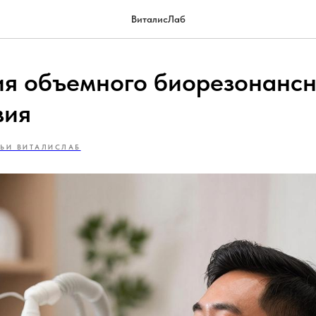
ВиталисЛаб
ия объемного биорезонансн
вия
ТЬИ ВИТАЛИСЛАБ