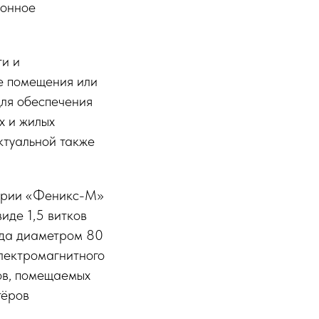
ионное
и и
е помещения или
для обеспечения
х и жилых
ктуальной также
серии «Феникс-М»
иде 1,5 витков
ода диаметром 80
электромагнитного
ов, помещаемых
тёров