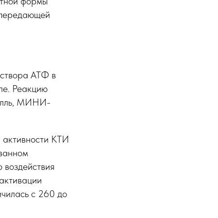
атной формы
 передающей
аствора АТФ в
сле. Реакцию
олль, МИНИ-
й активности КТИ
ованном
о воздействия
 активации
ичилась с 260 до