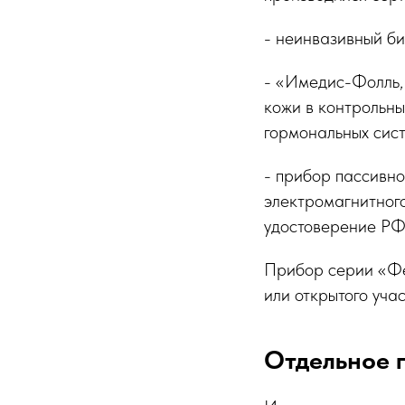
- неинвазивный б
- «Имедис-Фолль
кожи в контрольны
гормональных сист
- прибор пассивн
электромагнитног
удостоверение Р
Прибор серии «Фе
или открытого уча
Отдельное 