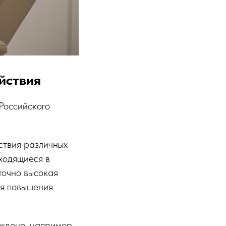
йствия
Российского
ствия различных
ходящиеся в
точно высокая
ля повышения
ждено, например,