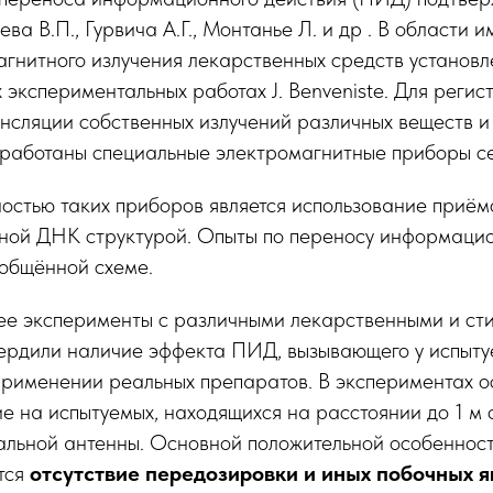
ва В.П., Гурвича А.Г., Монтанье Л. и др . В области 
гнитного излучения лекарственных средств установл
экспериментальных работах J. Benveniste. Для регис
нсляции собственных излучений различных веществ и
зработаны специальные электромагнитные приборы 
остью таких приборов является использование приё
чной ДНК структурой. Опыты по переносу информаци
бобщённой схеме.
е эксперименты с различными лекарственными и с
ердили наличие эффекта ПИД, вызывающего у испыту
применении реальных препаратов. В экспериментах о
е на испытуемых, находящихся на расстоянии до 1 м
льной антенны. Основной положительной особенност
тся
отсутствие передозировки и иных побочных 