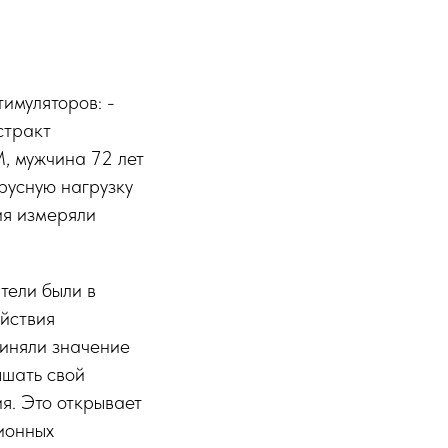
имуляторов: -
стракт
, мужчина 72 лет
русную нагрузку
ия измеряли
тели были в
ействия
иняли значение
ышать свой
я. Это открывает
ионных