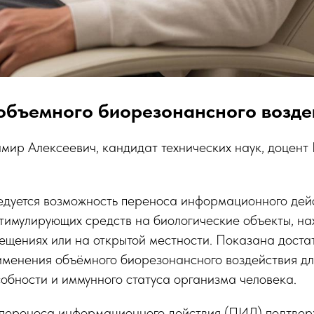
 объемного биорезонансного возде
р Алексеевич, кандидат технических наук, доцент 
дуется возможность переноса информационного дей
тимулирующих средств на биологические объекты, на
ещениях или на открытой местности. Показана доста
именения объёмного биорезонансного воздействия д
обности и иммунного статуса организма человека.
переноса информационного действия (ПИД) подтвер