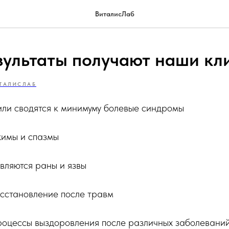
ВиталисЛаб
зультаты получают наши кл
ТАЛИСЛАБ
или сводятся к минимуму болевые синдромы
имы и спазмы
вляются раны и язвы
осстановление после травм
роцессы выздоровления после различных заболевани