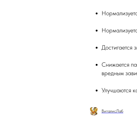
Нормализуетс
Нормализует
Достигается 
Снижается пат
вредным зави
Улучшаются к
ВиталисЛаб